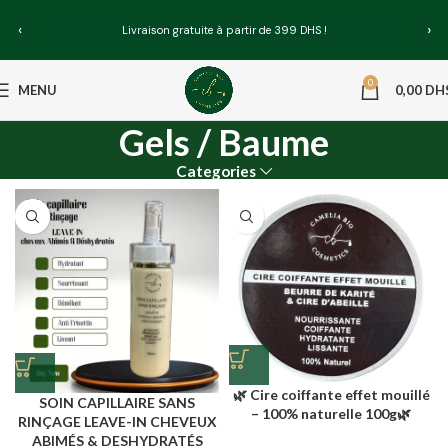
‹
›
Livraison gratuite à partir de 399 DHS !
0
MENU
0,00
DH
Gels / Baume
Categories
🌿 Cire coiffante effet mouillé
SOIN CAPILLAIRE SANS
– 100% naturelle 100g🌿
RINÇAGE LEAVE-IN CHEVEUX
ABIMÉS & DESHYDRATÉS