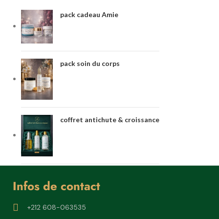
pack cadeau Amie
pack soin du corps
coffret antichute & croissance
PACK D'AMBIANCE
Infos de contact
PARFUMEE
+212 608-063535