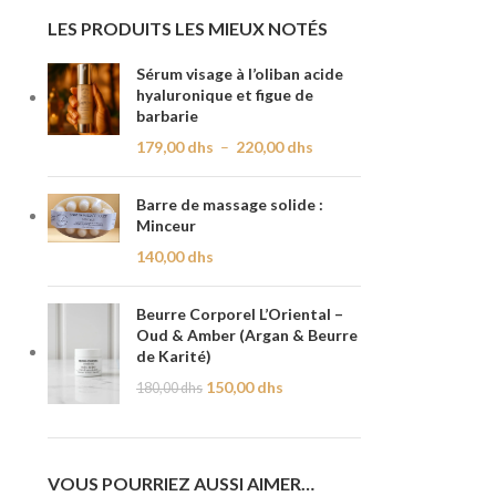
LES PRODUITS LES MIEUX NOTÉS
Sérum visage à l’oliban acide
hyaluronique et figue de
barbarie
179,00
dhs
–
220,00
dhs
Barre de massage solide :
Minceur
140,00
dhs
Beurre Corporel L’Oriental –
Oud & Amber (Argan & Beurre
de Karité)
150,00
dhs
180,00
dhs
VOUS POURRIEZ AUSSI AIMER…