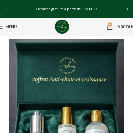
‹
›
Livraison gratuite à partir de 399 DHS !
0
MENU
0,00
DH