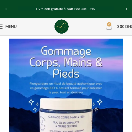
‹
›
Livraison gratuite à partir de 399 DHS !
0
MENU
0,00
DH