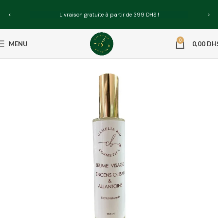
‹
›
Livraison gratuite à partir de 399 DHS !
0
MENU
0,00
DH